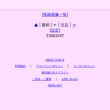
[
投稿画像一覧
]
▲
| 最初 | ← |
更新
|
→
[
設定
]
51882HIT
NIERU CHAT β
利用規約
|
プライバシーポリシー
|
クッキーポリシー
掲示板のガイドライン
ご意見・ご要望
|
お問い合わせ
NIERU.NET