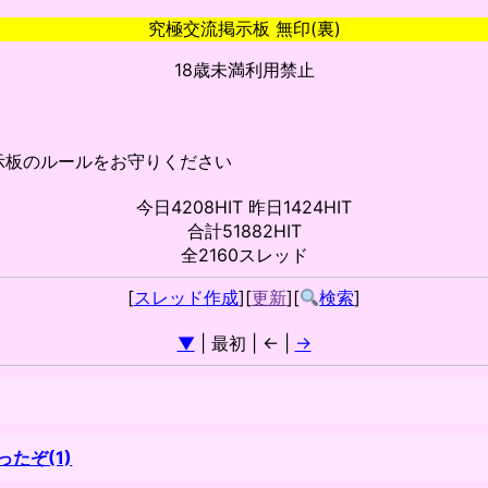
究極交流掲示板 無印(裏)
18歳未満利用禁止
示板のルールをお守りください
今日4208HIT 昨日1424HIT
合計51882HIT
全2160スレッド
[
スレッド作成
][
更新
][
検索
]
▼
| 最初 | ← |
→
たぞ(1)