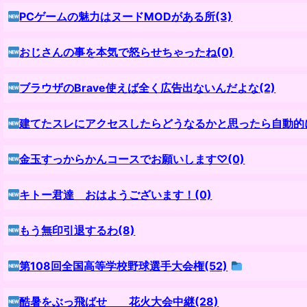
PCゲームの魅力はヌードMODがある所(3)
おじさんの事を本気で怒らせちゃったね(0)
ブラウザのBrave使えば全く広告出ないんだよな(2)
建てたスレにアクセスしたらどうなるかと思ったら自動的に
金玉すっからかんコースでお願いします♡(0)
キトー君達 おはようございます！(0)
もう無印引退するわ(8)
第108回全国高等学校野球選手大会権(52)
酷暑をぶっ飛ばせ 花火大会中継(28)