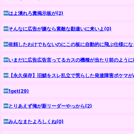
はよ潰れろ糞掲示板が(2)
そんなに広告が嫌なら素敵な勘違いに来いよ(0)
依頼したわけでもないのにこの板に自動的に飛ぶ仕様になっ
いまだに広告広告言ってるカスの機種が当たり前のように格
【永久保存】旧鯖をスレ乱立で荒らした発達障害ポケマがAQU
1get(29)
とりあえず俺が新リーダーやっから(2)
みんなまたよろしくね(0)