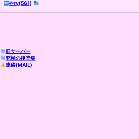
やry(561)
旧サーバー
究極の後釜集
連絡(MAIL)