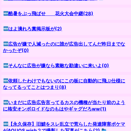
酷暑をぶっ飛ばせ 花火大会中継(28)
はよ潰れろ糞掲示板が(2)
広告が嫌で人減ったのに誰が広告出してんだ昨日までな
かったぞ(0)
そんなに広告が嫌なら素敵な勘違いに来いよ(0)
依頼したわけでもないのにこの板に自動的に飛ぶ仕様に
なってるってことはつまり(8)
いまだに広告広告言ってるカスの機種が当たり前のよう
に格安オンボロイドなのもはやギャグだろww(1)
【永久保存】旧鯖をスレ乱立で荒らした発達障害ポケマ
がAQUOS wish２で撮影した写真がこちら(2)