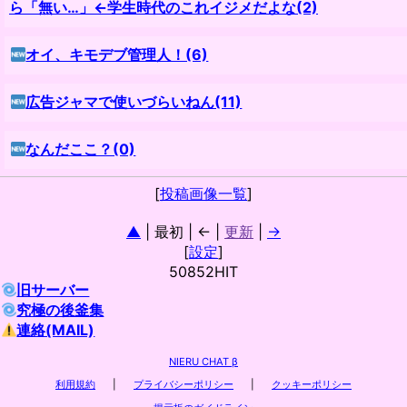
ら「無い…」←学生時代のこれイジメだよな(2)
オイ、キモデブ管理人！(6)
広告ジャマで使いづらいねん(11)
なんだここ？(0)
[
投稿画像一覧
]
▲
| 最初 | ← |
更新
|
→
[
設定
]
50852HIT
旧サーバー
究極の後釜集
連絡(MAIL)
NIERU CHAT β
利用規約
|
プライバシーポリシー
|
クッキーポリシー