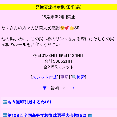
究極交流掲示板 無印(裏)
18歳未満利用禁止
たくさんの方々の訪問大変感謝
39
他の掲示板に、この掲示板のリンクを貼る際にはそちらの掲
示板のルールをお守りください
今日3178HIT 昨日1424HIT
合計50852HIT
全2155スレッド
[
スレッド作成
][
更新
][
検索
]
▼
| 最初 | ← |
→
もう無印引退するわ(8)
第108回全国高等学校野球選手大会権(52)