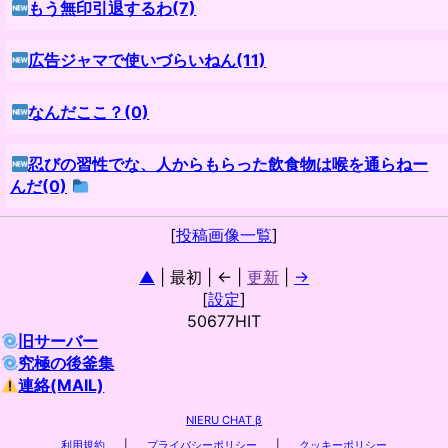
もう無印引退するわ(7)
広告ジャマで使いづらいねん(11)
なんだここ？(0)
忍びの習性でな、人からもらった飲食物は喉を通らねー
んだ(0)
[
投稿画像一覧
]
▲
| 最初 | ← |
更新
|
→
[
設定
]
50677HIT
旧サーバー
究極の後釜集
連絡(MAIL)
NIERU CHAT β
利用規約
|
プライバシーポリシー
|
クッキーポリシー