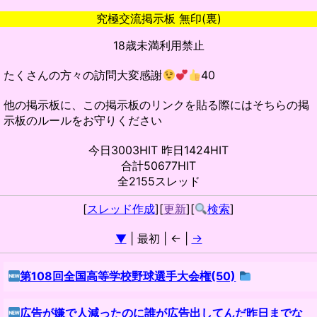
究極交流掲示板 無印(裏)
18歳未満利用禁止
たくさんの方々の訪問大変感謝
40
他の掲示板に、この掲示板のリンクを貼る際にはそちらの掲
示板のルールをお守りください
今日3003HIT 昨日1424HIT
合計50677HIT
全2155スレッド
[
スレッド作成
][
更新
][
検索
]
▼
| 最初 | ← |
→
第108回全国高等学校野球選手大会権(50)
広告が嫌で人減ったのに誰が広告出してんだ昨日までな