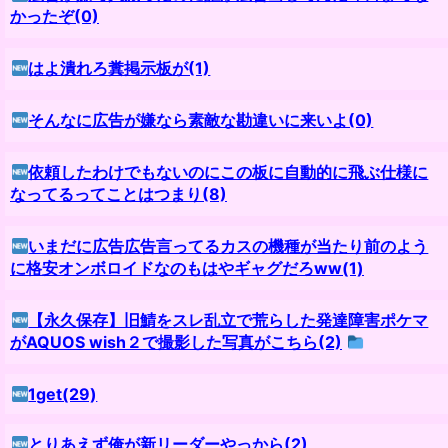
かったぞ(0)
はよ潰れろ糞掲示板が(1)
そんなに広告が嫌なら素敵な勘違いに来いよ(0)
依頼したわけでもないのにこの板に自動的に飛ぶ仕様に
なってるってことはつまり(8)
いまだに広告広告言ってるカスの機種が当たり前のよう
に格安オンボロイドなのもはやギャグだろww(1)
【永久保存】旧鯖をスレ乱立で荒らした発達障害ポケマ
がAQUOS wish２で撮影した写真がこちら(2)
1get(29)
とりあえず俺が新リーダーやっから(2)