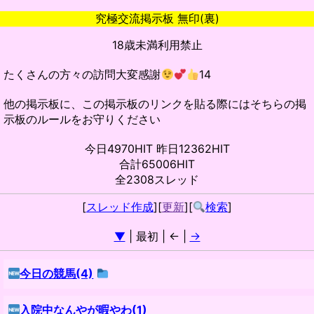
究極交流掲示板 無印(裏)
18歳未満利用禁止
たくさんの方々の訪問大変感謝
14
他の掲示板に、この掲示板のリンクを貼る際にはそちらの掲
示板のルールをお守りください
今日4970HIT 昨日12362HIT
合計65006HIT
全2308スレッド
[
スレッド作成
][
更新
][
検索
]
▼
| 最初 | ← |
→
今日の競馬(4)
入院中なんやが暇やわ(1)