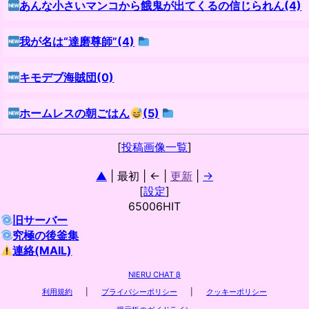
あんな小さいマンコから餓鬼が出てくるの信じられん(4)
我が名は“達磨尊師”(4)
キモデブ海賊団(0)
ホームレスの朝ごはん
(5)
[
投稿画像一覧
]
▲
| 最初 | ← |
更新
|
→
[
設定
]
65006HIT
旧サーバー
究極の後釜集
連絡(MAIL)
NIERU CHAT β
利用規約
|
プライバシーポリシー
|
クッキーポリシー