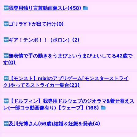
我専用独り言兼動画像スレ(458)
ゴリラY下が出て行け(0)
ギア！チンポ！！（ボロン）(2)
無表情で手の動きをうまぴょいうまぴょいしてる42歳で
す(0)
【モンスト】mixiのアプリゲーム｢モンスターストライ
ク｣やってるストライカー集合(23)
【ドルフィン】我専用ドルウェブのジオラマ&着せ替えス
レ(一部コラ動画像有り)【ウェーブ】(166)
及川光博さん(56歳)結婚＆妊娠を発表(4)