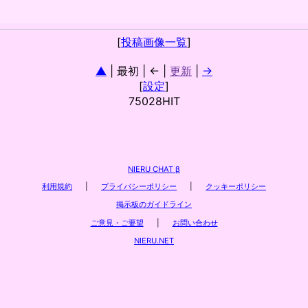
[
投稿画像一覧
]
▲
| 最初 | ← |
更新
|
→
[
設定
]
75028HIT
NIERU CHAT β
利用規約
|
プライバシーポリシー
|
クッキーポリシー
掲示板のガイドライン
ご意見・ご要望
|
お問い合わせ
NIERU.NET