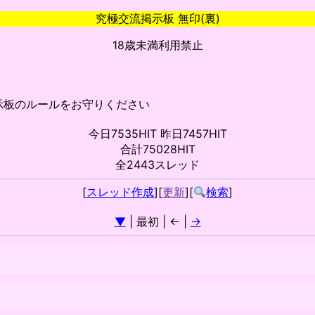
究極交流掲示板 無印(裏)
18歳未満利用禁止
示板のルールをお守りください
今日7535HIT 昨日7457HIT
合計75028HIT
全2443スレッド
[
スレッド作成
][
更新
][
検索
]
▼
| 最初 | ← |
→