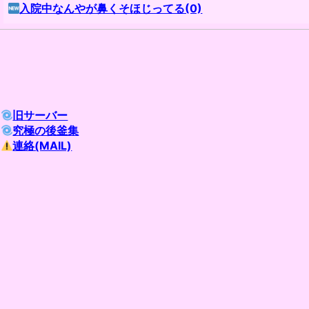
入院中なんやが鼻くそほじってる(0)
旧サーバー
究極の後釜集
連絡(MAIL)