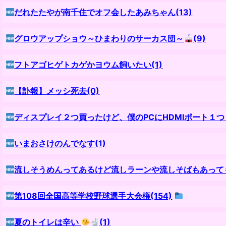
だれたたやが南千住でオフ会したあみちゃん(13)
グロウアップショウ～ひまわりのサーカス団～
(9)
フトアゴヒゲトカゲかヨウム飼いたい(1)
【訃報】メッシ死去(0)
ディスプレイ２つ買ったけど、僕のPCにHDMIポート１
いまおさけのんでなす(1)
流しそうめんってあるけど流しラーンや流しそばもあっても
第108回全国高等学校野球選手大会権(154)
夏のトイレは辛い
(1)