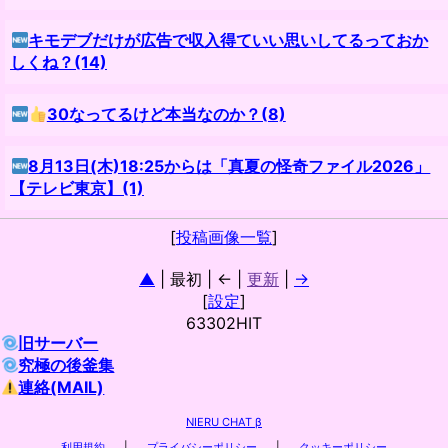
キモデブだけが広告で収入得ていい思いしてるっておか
しくね？(14)
30なってるけど本当なのか？(8)
8月13日(木)18:25からは「真夏の怪奇ファイル2026」
【テレビ東京】(1)
[
投稿画像一覧
]
▲
| 最初 | ← |
更新
|
→
[
設定
]
63302HIT
旧サーバー
究極の後釜集
連絡(MAIL)
NIERU CHAT β
利用規約
|
プライバシーポリシー
|
クッキーポリシー