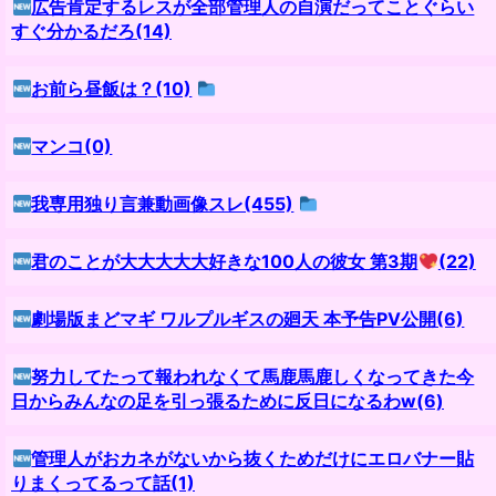
広告肯定するレスが全部管理人の自演だってことぐらい
すぐ分かるだろ(14)
お前ら昼飯は？(10)
マンコ(0)
我専用独り言兼動画像スレ(455)
君のことが大大大大大好きな100人の彼女 第3期
(22)
劇場版まどマギ ワルプルギスの廻天 本予告PV公開(6)
努力してたって報われなくて馬鹿馬鹿しくなってきた今
日からみんなの足を引っ張るために反日になるわw(6)
管理人がおカネがないから抜くためだけにエロバナー貼
りまくってるって話(1)