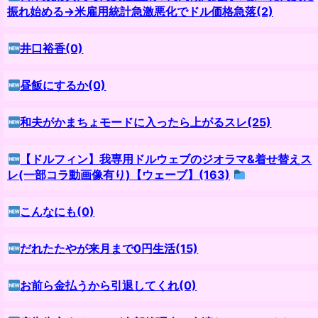
振れ始める→米雇用統計急激悪化でドル価格急落(2)
井口裕香(0)
昼飯にするか(0)
和夫がかまちょモードに入ったら上がるスレ(25)
【ドルフィン】我専用ドルウェブのジオラマ&着せ替えス
レ(一部コラ動画像有り)【ウェーブ】(163)
こんなにも(0)
だれたたやが来月まで0円生活(15)
お前ら金払うから引退してくれ(0)