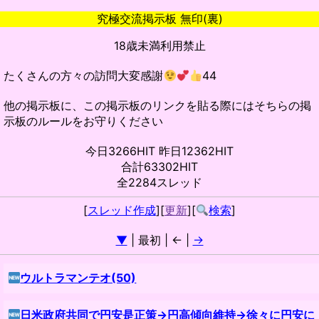
究極交流掲示板 無印(裏)
18歳未満利用禁止
たくさんの方々の訪問大変感謝
44
他の掲示板に、この掲示板のリンクを貼る際にはそちらの掲
示板のルールをお守りください
今日3266HIT 昨日12362HIT
合計63302HIT
全2284スレッド
[
スレッド作成
][
更新
][
検索
]
▼
| 最初 | ← |
→
ウルトラマンテオ(50)
日米政府共同で円安是正策→円高傾向維持→徐々に円安に