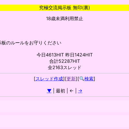
究極交流掲示板 無印(裏)
18歳未満利用禁止
示板のルールをお守りください
今日4613HIT 昨日1424HIT
合計52287HIT
全2163スレッド
[
スレッド作成
][
更新
][
検索
]
▼
| 最初 | ← |
→