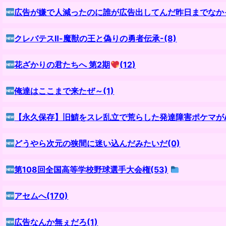
広告が嫌で人減ったのに誰が広告出してんだ昨日までなかっ
クレバテスⅡ-魔獣の王と偽りの勇者伝承-(8)
花ざかりの君たちへ 第2期
(12)
俺達はここまで来たぜ～(1)
【永久保存】旧鯖をスレ乱立で荒らした発達障害ポケマがAQU
どうやら次元の狭間に迷い込んだみたいだ(0)
第108回全国高等学校野球選手大会権(53)
アセムへ(170)
広告なんか無ぇだろ(1)