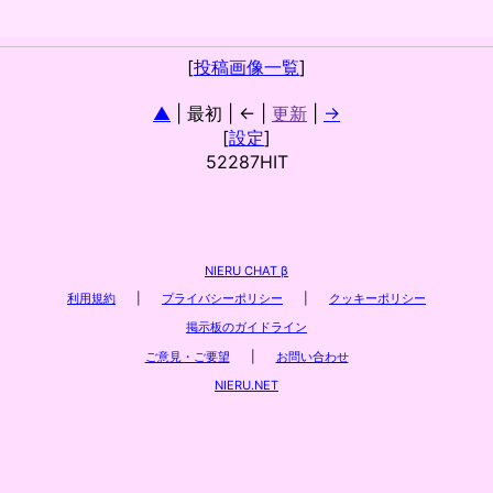
[
投稿画像一覧
]
▲
| 最初 | ← |
更新
|
→
[
設定
]
52287HIT
NIERU CHAT β
利用規約
|
プライバシーポリシー
|
クッキーポリシー
掲示板のガイドライン
ご意見・ご要望
|
お問い合わせ
NIERU.NET