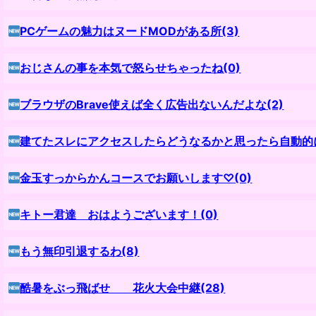
PCゲームの魅力はヌードMODがある所(3)
おじさんの事を本気で怒らせちゃったね(0)
ブラウザのBrave使えば全く広告出ないんだよな(2)
建てたスレにアクセスしたらどうなるかと思ったら自動的に
金玉すっからかんコースでお願いします♡(0)
キトー君達 おはようございます！(0)
もう無印引退するわ(8)
酷暑をぶっ飛ばせ 花火大会中継(28)