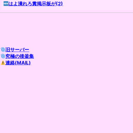
はよ潰れろ糞掲示板が(2)
旧サーバー
究極の後釜集
連絡(MAIL)