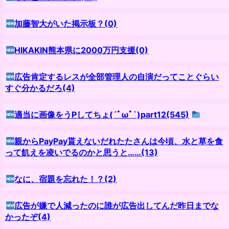
加藤智大がいた掲示板？(0)
HIKAKIN熊本県に2000万円支援(0)
広告肯定するレスが全部管理人の自演だってことぐらい
すぐ分かるだろ(4)
適当に画像をうPしてちょ(´ﾟωﾟ`)part12(545)
親からPayPay貰えないだれたたさんは今頃、水と草を食
って飢えを凌いでるのかと思うと……(13)
なに、宿題を忘れた！？(2)
広告が嫌で人減ったのに誰が広告出してんだ昨日までな
かったぞ(4)