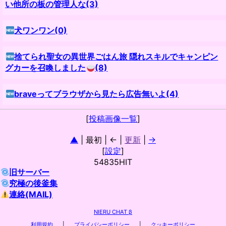
い他所の板の管理人な(3)
犬ワンワン(0)
捨てられ聖女の異世界ごはん旅 隠れスキルでキャンピン
グカーを召喚しました
(8)
braveってブラウザから見たら広告無いよ(4)
[
投稿画像一覧
]
▲
| 最初 | ← |
更新
|
→
[
設定
]
54835HIT
旧サーバー
究極の後釜集
連絡(MAIL)
NIERU CHAT β
利用規約
|
プライバシーポリシー
|
クッキーポリシー