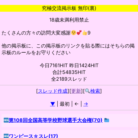
究極交流掲示板 無印(裏)
18歳未満利用禁止
たくさんの方々の訪問大変感謝
9
他の掲示板に、この掲示板のリンクを貼る際にはそちらの掲
示板のルールをお守りください
今日7161HIT 昨日1424HIT
合計54835HIT
全2189スレッド
[
スレッド作成
][
更新
][
検索
]
▼
| 最初 | ← |
→
第108回全国高等学校野球選手大会権(70)
ワンピース☆スレ(17)