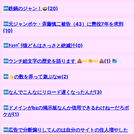
鉄鍋のジャン！
(20)
元ジャンポケ・斉藤慎二被告（43）に懲役7年を求刑
(10)
ﾁｮｯﾊﾟﾘ猿どもはさっさと絶滅汁(0)
ウンチ絵文字の歴史を語ります
(1)
の数を弄って遊ぶなw(2)
なんでこんなにリロード遅くなったんだ(3)
ドメインがbzの掲示板なんか信用できるわけねーだろボ
ケが(1)
広告で分断煽りしてんのは自分のサイトの住人増やした